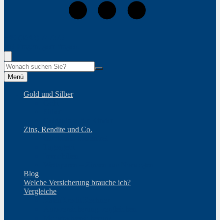
+49 (3643) 747375
Bei Fragen, gern fragen.
Suche
Menü
Gold und Silber
Gold
Silber
Geldanlage für Kinder
Zins, Rendite und Co.
Girokonto kostenfrei
Tagesgeld
Immobilien
Weltsparen – Zinsen aus Norwegen
Blog
Welche Versicherung brauche ich?
Vergleiche
RatenKredit-Rechner
Autoversicherung vergleichen
Motorradversicherung