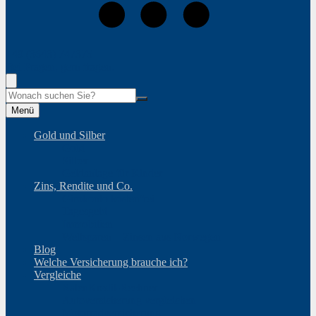
+49 (3643) 747375
Bei Fragen, gern fragen.
Suche
Menü
Gold und Silber
Gold
Silber
Geldanlage für Kinder
Zins, Rendite und Co.
Girokonto kostenfrei
Tagesgeld
Immobilien
Weltsparen – Zinsen aus Norwegen
Blog
Welche Versicherung brauche ich?
Vergleiche
RatenKredit-Rechner
Autoversicherung vergleichen
Motorradversicherung