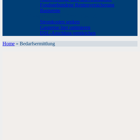
Fondsgebundene Rentenversicherung
Basisrente
Geldsparen Konto, Strom, Gas, DSL
Stromkosten senken
Gaspreise hier optimieren
DSL-Anschluss vergleichen
Home
»
Bedarfsermittlung