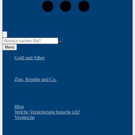
+49 (3643) 747375
Bei Fragen, gern fragen.
Suche
Menü
Gold und Silber
Gold
Silber
Geldanlage für Kinder
Zins, Rendite und Co.
Girokonto kostenfrei
Tagesgeld
Immobilien
Weltsparen – Zinsen aus Norwegen
Blog
Welche Versicherung brauche ich?
Vergleiche
RatenKredit-Rechner
Autoversicherung vergleichen
Motorradversicherung