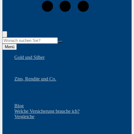
+49 (3643) 747375
Bei Fragen, gern fragen.
Suche
Menü
Gold und Silber
Gold
Silber
Geldanlage für Kinder
Zins, Rendite und Co.
Girokonto kostenfrei
Tagesgeld
Immobilien
Weltsparen – Zinsen aus Norwegen
Blog
Welche Versicherung brauche ich?
Vergleiche
RatenKredit-Rechner
Autoversicherung vergleichen
Motorradversicherung