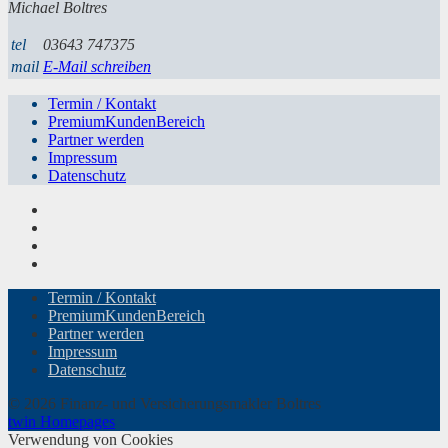
Michael Boltres
tel
03643 747375
mail
E-Mail schreiben
Termin / Kontakt
PremiumKundenBereich
Partner werden
Impressum
Datenschutz
Termin / Kontakt
PremiumKundenBereich
Partner werden
Impressum
Datenschutz
© 2026 Finanz- und Versicherungsmakler Boltres
twin Homepages
Verwendung von Cookies