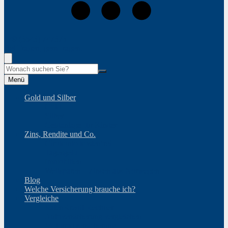
+49 (3643) 747375
Bei Fragen, gern fragen.
Suche
Menü
Gold und Silber
Gold
Silber
Geldanlage für Kinder
Zins, Rendite und Co.
Girokonto kostenfrei
Tagesgeld
Immobilien
Weltsparen – Zinsen aus Norwegen
Blog
Welche Versicherung brauche ich?
Vergleiche
RatenKredit-Rechner
Autoversicherung vergleichen
Motorradversicherung