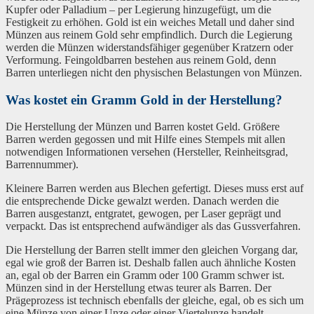
Kupfer oder Palladium – per Legierung hinzugefügt, um die
Festigkeit zu erhöhen. Gold ist ein weiches Metall und daher sind
Münzen aus reinem Gold sehr empfindlich. Durch die Legierung
werden die Münzen widerstandsfähiger gegenüber Kratzern oder
Verformung. Feingoldbarren bestehen aus reinem Gold, denn
Barren unterliegen nicht den physischen Belastungen von Münzen.
Was kostet ein Gramm Gold in der Herstellung?
Die Herstellung der Münzen und Barren kostet Geld. Größere
Barren werden gegossen und mit Hilfe eines Stempels mit allen
notwendigen Informationen versehen (Hersteller, Reinheitsgrad,
Barrennummer).
Kleinere Barren werden aus Blechen gefertigt. Dieses muss erst auf
die entsprechende Dicke gewalzt werden. Danach werden die
Barren ausgestanzt, entgratet, gewogen, per Laser geprägt und
verpackt. Das ist entsprechend aufwändiger als das Gussverfahren.
Die Herstellung der Barren stellt immer den gleichen Vorgang dar,
egal wie groß der Barren ist. Deshalb fallen auch ähnliche Kosten
an, egal ob der Barren ein Gramm oder 100 Gramm schwer ist.
Münzen sind in der Herstellung etwas teurer als Barren. Der
Prägeprozess ist technisch ebenfalls der gleiche, egal, ob es sich um
eine Münze von einer Unze oder einer Viertelunze handelt.