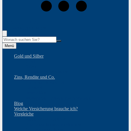
+49 (3643) 747375
Bei Fragen, gern fragen.
Suche
Menü
Gold und Silber
Gold
Silber
Geldanlage für Kinder
Zins, Rendite und Co.
Girokonto kostenfrei
Tagesgeld
Immobilien
Weltsparen – Zinsen aus Norwegen
Blog
Welche Versicherung brauche ich?
Vergleiche
RatenKredit-Rechner
Autoversicherung vergleichen
Motorradversicherung