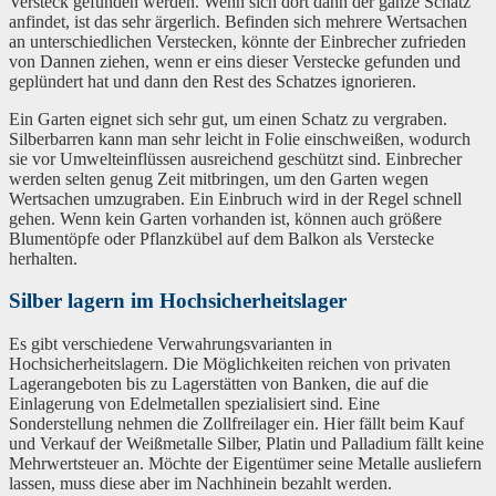
Versteck gefunden werden. Wenn sich dort dann der ganze Schatz
anfindet, ist das sehr ärgerlich. Befinden sich mehrere Wertsachen
an unterschiedlichen Verstecken, könnte der Einbrecher zufrieden
von Dannen ziehen, wenn er eins dieser Verstecke gefunden und
geplündert hat und dann den Rest des Schatzes ignorieren.
Ein Garten eignet sich sehr gut, um einen Schatz zu vergraben.
Silberbarren kann man sehr leicht in Folie einschweißen, wodurch
sie vor Umwelteinflüssen ausreichend geschützt sind. Einbrecher
werden selten genug Zeit mitbringen, um den Garten wegen
Wertsachen umzugraben. Ein Einbruch wird in der Regel schnell
gehen. Wenn kein Garten vorhanden ist, können auch größere
Blumentöpfe oder Pflanzkübel auf dem Balkon als Verstecke
herhalten.
Silber lagern im Hochsicherheitslager
Es gibt verschiedene Verwahrungsvarianten in
Hochsicherheitslagern. Die Möglichkeiten reichen von privaten
Lagerangeboten bis zu Lagerstätten von Banken, die auf die
Einlagerung von Edelmetallen spezialisiert sind. Eine
Sonderstellung nehmen die Zollfreilager ein. Hier fällt beim Kauf
und Verkauf der Weißmetalle Silber, Platin und Palladium fällt keine
Mehrwertsteuer an. Möchte der Eigentümer seine Metalle ausliefern
lassen, muss diese aber im Nachhinein bezahlt werden.