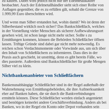
zu kaufen. Dabei wird jedoch nicht nur der Edelmetallkäufer
beobachtet. Auch der Edelmetallhändler sieht sich einer Reihe von
Auflagen gegenüber, die es zu erfüllen gilt, sobald die Grenze von
1.999,99 Euro überschritten wird.
Und wenn man Silber erstanden hat, wohin damit? Wo ist denn der
Silberbestand wirklich noch sicher? Das Bankschließfach, welches
in der Vorstellung vieler Menschen als sicherer Aufbewahrungsort
gesehen wird, ist schon lange nicht mehr sicher. Sollte s zu
Ermittlungen kommen, können die Behörden Schließfächer öffnen
lassen. Triftige Gründe sind dabei gar nicht mehr notwendig. Es
reichen schon Verdachtsmomente oder Vorwände aus, um sich über
den Inhalt von Schließfächern zu informieren. Dass dies in der
Praxis auch geschieht, ist unstrittig, denn es gibt bereits Fälle, wo
dies passierte. Außerdem sind Bankschließfächer für große Mengen
Silber viel zu klein.
Nichtbankenanbieter von Schließfächern
Bankenunabhängige Schließfächer sind in der Regel außerhalb der
Wahrnehmung von Ermittlungsbehörden, die ihre Aufmerksamkeit
eher auf Banken haben, die sie durch die Bankverbindungen
ermitteln können. Diese Schließfächer werden einfach angemietet
und benötigen keinerlei andere Geschäftsverbindung. Anders als bei
Banken, wo in der Regel ein Konto oder Depot vorhanden sein