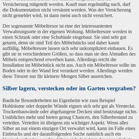
Versicherung mitgeteilt werden. Kauft man regelmäßig nach, darf
die Dokumentation nicht versäumt werden. Was der Versicherung
nicht gemeldet wird, ist dann meist auch nicht versichert.
Der sogenannte Möbeltresor ist eine der interessantesten
Verwahrungsorte in der eigenen Wohung. Möbeltresore werden in
einen Schrank oder eine Schublade eingebaut. Sie sind sehr gut
getarnt, denn sie sind Teil des Möbelstücks und daher kaum
auffällig. Möbeltresore lassen sich sehr unkompliziert einbauen. Es
gibt sie in verschiedenen Größen, so dass man sie den Abmaßen des
Möbels entsprechend erwerben kann. Allerdings reicht die
Installation im Möbelstück nicht aus. Auch ein Möbeltresor sollte im
Boden oder in der Wand fest verankert werden. Allerdings werden
diese Tresore nur für kleinere Mengen Silber ausreichen.
Silber lagern, verstecken oder im Garten vergraben?
Bauliche Besonderheiten im Eigenheim wie zum Beispiel
Hohlräume oder doppelte Wände eignen sich sehr gut als Verstecke.
Trockenbauwände oder abgehangene Decken sind heutzutage nichts
Unübliches mehr und bieten genug Chancen, den Silberbestand zu
verteilen. Verteilen ist übrigens ein wichtiger Aspekt. Wenn alles
Silber an nur einem einzigen Ort verwahrt wird, kann im Falle eines
Einbruchs und der darauffolgenden Suche natürlich auch ein