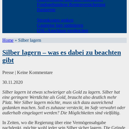
Fondsgebundene Rentenversicherung
Basisrente
Geldsparen Konto, Strom, Gas, DSL
Stromkosten senken
Gaspreise hier optimieren
DSL-Anschluss vergleichen
Home
»
Silber lagern
Silber lagern – was es dabei zu beachten
gibt
Presse | Keine Kommentare
30.11.2020
Silber lagern ist etwas schwieriger als Gold zu lagern. Silber hat
eine geringere Wertdichte als Gold, braucht also deutlich mehr
Platz. Wer Silber lagern möchte, muss sich dazu ausreichend
gedanken machen. Soll es zuhause versteckt, im Safe verwahrt oder
außerhalb eingelagert werden? Die Möglichkeiten sind vielfältig.
In Zeiten, wo die Regierung über eine Vermögensabgabe
nachdenkt, möchte wohl jeder sein Silber sicher lagern. Die Gründe