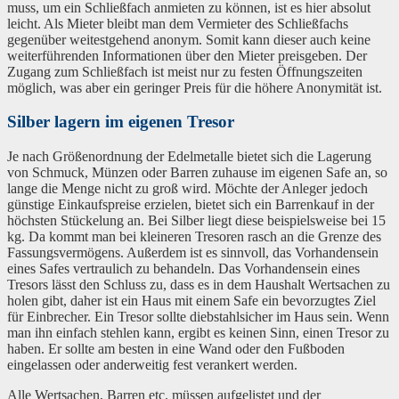
muss, um ein Schließfach anmieten zu können, ist es hier absolut
leicht. Als Mieter bleibt man dem Vermieter des Schließfachs
gegenüber weitestgehend anonym. Somit kann dieser auch keine
weiterführenden Informationen über den Mieter preisgeben. Der
Zugang zum Schließfach ist meist nur zu festen Öffnungszeiten
möglich, was aber ein geringer Preis für die höhere Anonymität ist.
Silber lagern im eigenen Tresor
Je nach Größenordnung der Edelmetalle bietet sich die Lagerung
von Schmuck, Münzen oder Barren zuhause im eigenen Safe an, so
lange die Menge nicht zu groß wird. Möchte der Anleger jedoch
günstige Einkaufspreise erzielen, bietet sich ein Barrenkauf in der
höchsten Stückelung an. Bei Silber liegt diese beispielsweise bei 15
kg. Da kommt man bei kleineren Tresoren rasch an die Grenze des
Fassungsvermögens. Außerdem ist es sinnvoll, das Vorhandensein
eines Safes vertraulich zu behandeln. Das Vorhandensein eines
Tresors lässt den Schluss zu, dass es in dem Haushalt Wertsachen zu
holen gibt, daher ist ein Haus mit einem Safe ein bevorzugtes Ziel
für Einbrecher. Ein Tresor sollte diebstahlsicher im Haus sein. Wenn
man ihn einfach stehlen kann, ergibt es keinen Sinn, einen Tresor zu
haben. Er sollte am besten in eine Wand oder den Fußboden
eingelassen oder anderweitig fest verankert werden.
Alle Wertsachen, Barren etc. müssen aufgelistet und der